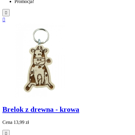
Promocja!


Brelok z drewna - krowa
Cena
13,99 zł
