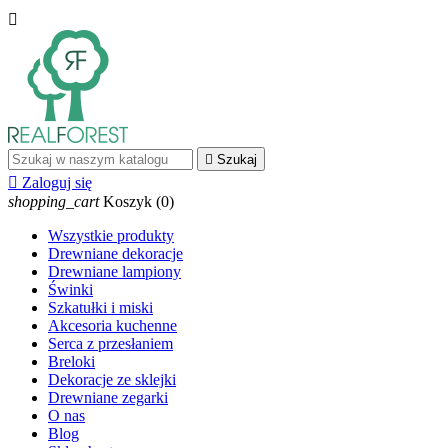


Szukaj

Zaloguj się
shopping_cart
Koszyk
(0)
Wszystkie produkty
Drewniane dekoracje
Drewniane lampiony
Świnki
Szkatułki i miski
Akcesoria kuchenne
Serca z przesłaniem
Breloki
Dekoracje ze sklejki
Drewniane zegarki
O nas
Blog