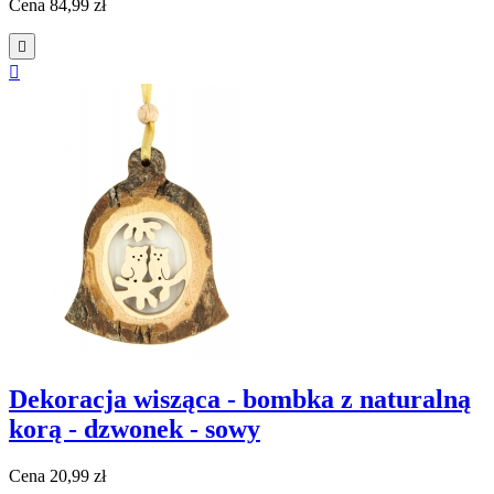
Cena
84,99 zł


Dekoracja wisząca - bombka z naturalną
korą - dzwonek - sowy
Cena
20,99 zł