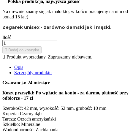
-Polska produkcja, najwyższa jakość
Na drewnie znamy się jak mało kto, w końcu pracujemy na nim od
ponad 15 lat:)
Zegarek unisex - zarówno damski jak i męski.
Ilość

Dodaj do koszyka

Produkt wyprzedany. Zapraszamy niebawem.
Opis
Szczegóły produktu
Gwarancja: 24 miesiące
Koszt przesyłki: Po wpłacie na konto - za darmo, płatność przy
odbiorze - 17 zł
Szerokość: 42 mm, wysokość: 52 mm, grubość: 10 mm
Koperta: Czarny dąb
Tarcza: Orzech amerykański
Szkiełko: Mineralne
Wodoodporność: Zachlapania