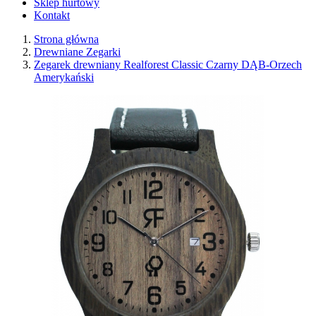
Sklep hurtowy
Kontakt
Strona główna
Drewniane Zegarki
Zegarek drewniany Realforest Classic Czarny DĄB-Orzech
Amerykański