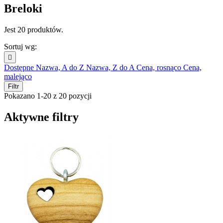
Breloki
Jest 20 produktów.
Sortuj wg:

Dostępne
Nazwa, A do Z
Nazwa, Z do A
Cena, rosnąco
Cena,
malejąco
Filtr
Pokazano 1-20 z 20 pozycji
Aktywne filtry