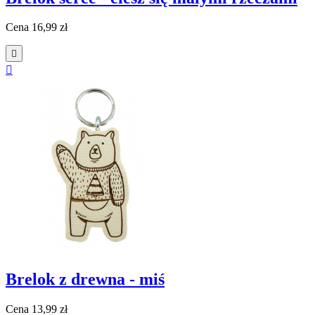
Cena
16,99 zł


Brelok z drewna - miś
Cena
13,99 zł