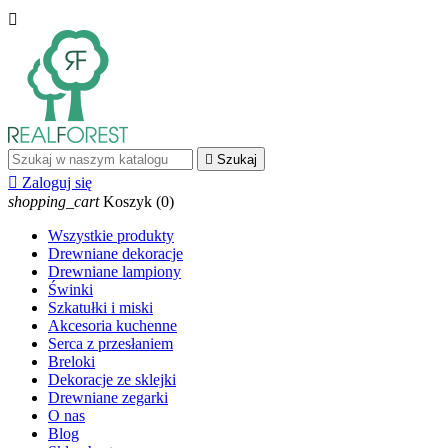


Szukaj

Zaloguj się
shopping_cart
Koszyk
(0)
Wszystkie produkty
Drewniane dekoracje
Drewniane lampiony
Świnki
Szkatułki i miski
Akcesoria kuchenne
Serca z przesłaniem
Breloki
Dekoracje ze sklejki
Drewniane zegarki
O nas
Blog