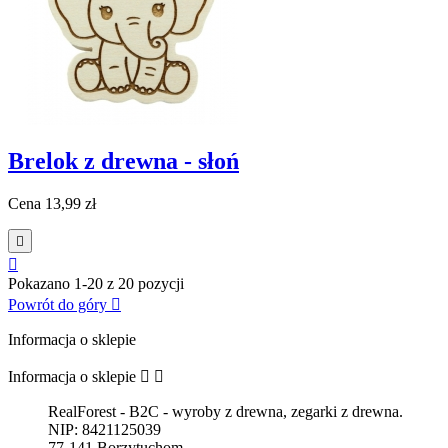
Brelok z drewna - słoń
Cena
13,99 zł


Pokazano 1-20 z 20 pozycji
Powrót do góry

Informacja o sklepie
Informacja o sklepie


RealForest - B2C - wyroby z drewna, zegarki z drewna.
NIP: 8421125039
77-141 Borzytuchom