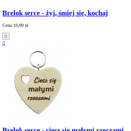
Brelok serce - żyj, śmiej się, kochaj
Cena
16,99 zł


Brelok serce - ciesz się małymi rzeczami