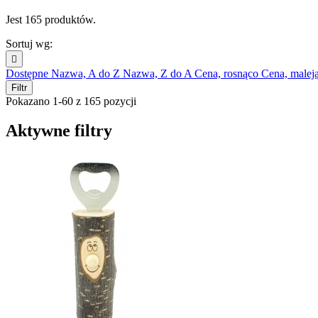
Jest 165 produktów.
Sortuj wg:

Dostępne
Nazwa, A do Z
Nazwa, Z do A
Cena, rosnąco
Cena, malej
Filtr
Pokazano 1-60 z 165 pozycji
Aktywne filtry