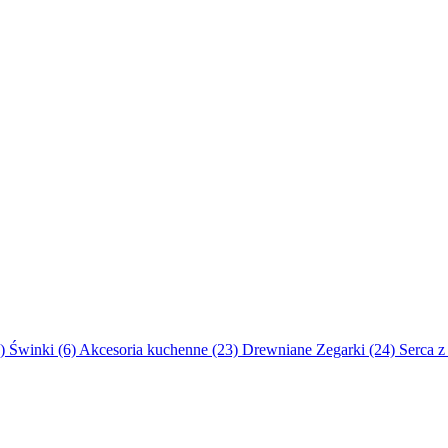
0)
Świnki (6)
Akcesoria kuchenne (23)
Drewniane Zegarki (24)
Serca z