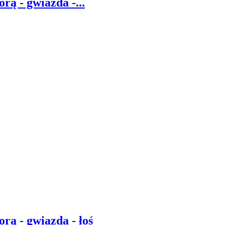
rą - gwiazda -...
rą - gwiazda - łoś