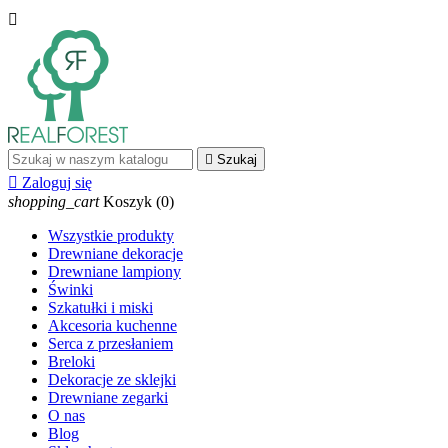


Szukaj

Zaloguj się
shopping_cart
Koszyk
(0)
Wszystkie produkty
Drewniane dekoracje
Drewniane lampiony
Świnki
Szkatułki i miski
Akcesoria kuchenne
Serca z przesłaniem
Breloki
Dekoracje ze sklejki
Drewniane zegarki
O nas
Blog