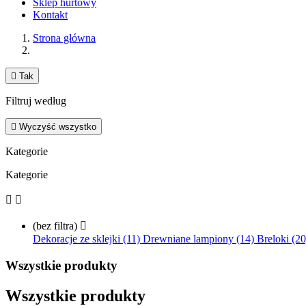
Sklep hurtowy
Kontakt
Strona główna

Tak
Filtruj według

Wyczyść wszystko
Kategorie
Kategorie


(bez filtra)

Dekoracje ze sklejki (11)
Drewniane lampiony (14)
Breloki (2
Wszystkie produkty
Wszystkie produkty