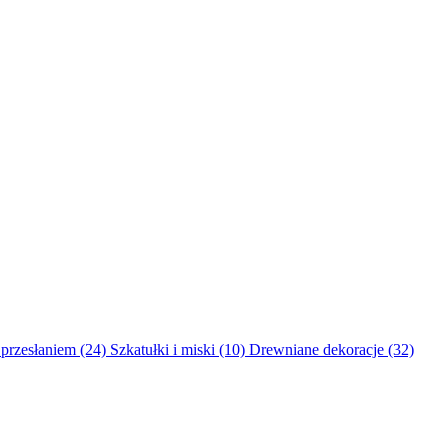
 przesłaniem (24)
Szkatułki i miski (10)
Drewniane dekoracje (32)