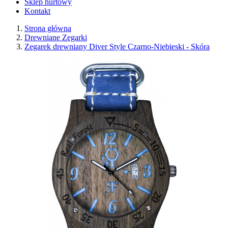
Sklep hurtowy
Kontakt
Strona główna
Drewniane Zegarki
Zegarek drewniany Diver Style Czarno-Niebieski - Skóra