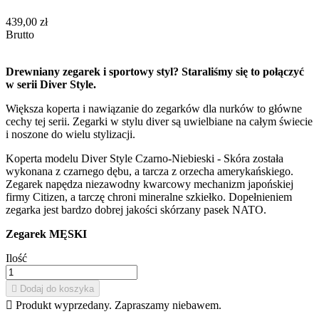
439,00 zł
Brutto
Drewniany zegarek i sportowy styl? Staraliśmy się to połączyć
w serii Diver Style.
Większa koperta i nawiązanie do zegarków dla nurków to główne
cechy tej serii. Zegarki w stylu diver są uwielbiane na całym świecie
i noszone do wielu stylizacji.
Koperta modelu Diver Style Czarno-Niebieski - Skóra została
wykonana z czarnego dębu, a tarcza z orzecha amerykańskiego.
Zegarek napędza niezawodny kwarcowy mechanizm japońskiej
firmy Citizen, a tarczę chroni mineralne szkiełko. Dopełnieniem
zegarka jest bardzo dobrej jakości skórzany pasek NATO.
Zegarek MĘSKI
Ilość

Dodaj do koszyka

Produkt wyprzedany. Zapraszamy niebawem.