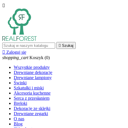


Szukaj

Zaloguj się
shopping_cart
Koszyk
(0)
Wszystkie produkty
Drewniane dekoracje
Drewniane lampiony
Świnki
Szkatułki i miski
Akcesoria kuchenne
Serca z przesłaniem
Breloki
Dekoracje ze sklejki
Drewniane zegarki
O nas
Blog