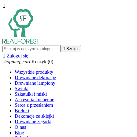


Szukaj

Zaloguj się
shopping_cart
Koszyk
(0)
Wszystkie produkty
Drewniane dekoracje
Drewniane lampiony
Świnki
Szkatułki i miski
Akcesoria kuchenne
Serca z przesłaniem
Breloki
Dekoracje ze sklejki
Drewniane zegarki
O nas
Blog