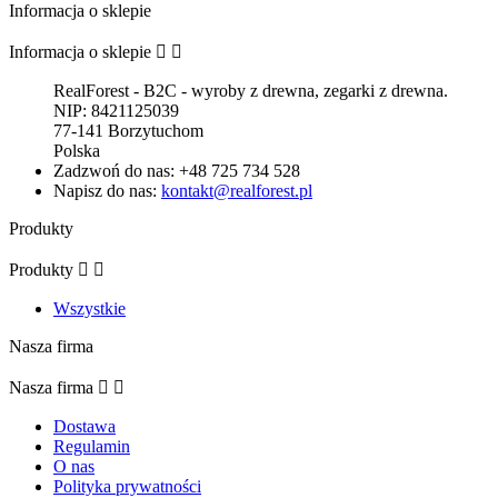
Informacja o sklepie
Informacja o sklepie


RealForest - B2C - wyroby z drewna, zegarki z drewna.
NIP: 8421125039
77-141 Borzytuchom
Polska
Zadzwoń do nas:
+48 725 734 528
Napisz do nas:
kontakt@realforest.pl
Produkty
Produkty


Wszystkie
Nasza firma
Nasza firma


Dostawa
Regulamin
O nas
Polityka prywatności