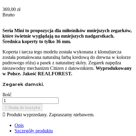
369,00 zł
Brutto
Seria Mini to propozycja dla miłośników mniejszych zegarków,
które świetnie wyglądają na mniejszych nadgarstkach.
Średnica koperty to tylko 36 mm.
Koperta i tarcza tego modelu została wykonana z klonu(tarcza
została pomalowana naturalną farbą kredową do drewna w kolorze
pudrowego różu) a pasek z naturalnej skóry. Zegarek napędza
niezawodny mechanizm Citizen z datownikiem.
Wyprodukowany
w Polsce. Jakość REALFOREST.
Zegarek damski.
Ilość

Dodaj do koszyka

Produkt wyprzedany. Zapraszamy niebawem.
Opis
Szczegóły produktu