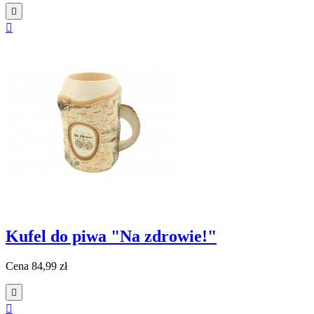


Kufel do piwa "Na zdrowie!"
Cena
84,99 zł

