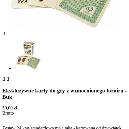



Ekskluzywne karty do gry z wzmocnionego forniru -
Buk
59,00 zł
Brutto
Zestaw 24 kart(standardowa mała talia - kartowana od dziewiątek