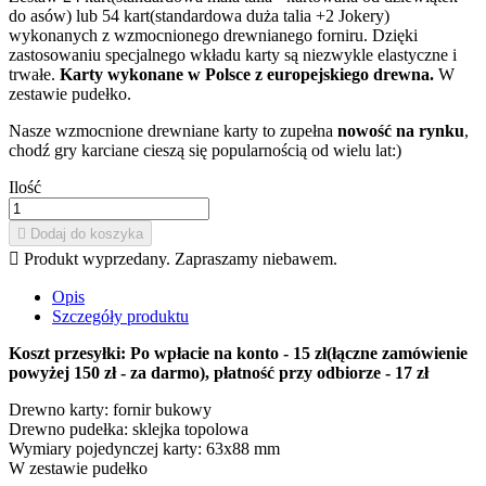
do asów) lub 54 kart(standardowa duża talia +2 Jokery)
wykonanych z wzmocnionego drewnianego forniru. Dzięki
zastosowaniu specjalnego wkładu karty są niezwykle elastyczne i
trwałe.
Karty wykonane w Polsce z europejskiego drewna.
W
zestawie pudełko.
Nasze wzmocnione drewniane karty to zupełna
nowość na rynku
,
chodź gry karciane cieszą się popularnością od wielu lat:)
Ilość

Dodaj do koszyka

Produkt wyprzedany. Zapraszamy niebawem.
Opis
Szczegóły produktu
Koszt przesyłki: Po wpłacie na konto - 15 zł(łączne zamówienie
powyżej 150 zł - za darmo), płatność przy odbiorze - 17 zł
Drewno karty: fornir bukowy
Drewno pudełka: sklejka topolowa
Wymiary pojedynczej karty: 63x88 mm
W zestawie pudełko