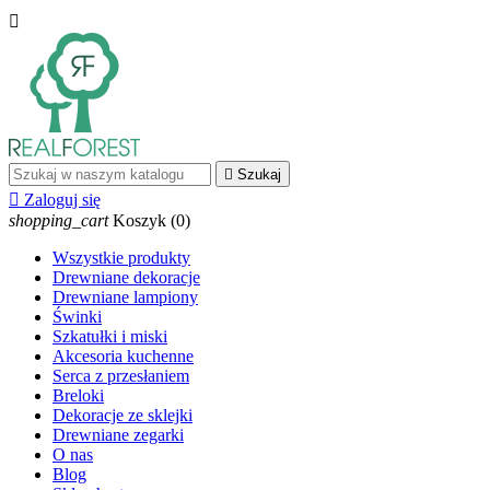


Szukaj

Zaloguj się
shopping_cart
Koszyk
(0)
Wszystkie produkty
Drewniane dekoracje
Drewniane lampiony
Świnki
Szkatułki i miski
Akcesoria kuchenne
Serca z przesłaniem
Breloki
Dekoracje ze sklejki
Drewniane zegarki
O nas
Blog