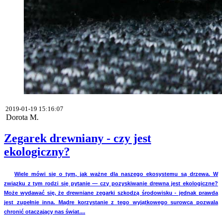
2019-01-19 15:16:07
Dorota M.
Zegarek drewniany - czy jest
ekologiczny?
Wiele mówi się o tym, jak ważne dla naszego ekosystemu są drzewa. W
związku z tym rodzi się pytanie — czy pozyskiwanie drewna jest ekologiczne?
Może wydawać się, że drewniane zegarki szkodzą środowisku - jednak prawda
jest zupełnie inna. Mądre korzystanie z tego wyjątkowego surowca pozwala
chronić otaczający nas świat....