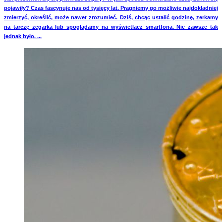
pojawiły? Czas fascynuje nas od tysięcy lat. Pragniemy go możliwie najdokładniej
zmierzyć, określić, może nawet zrozumieć. Dziś, chcąc ustalić godzinę, zerkamy
na tarczę zegarka lub spoglądamy na wyświetlacz smartfona. Nie zawsze tak
jednak było. ...