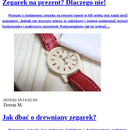
Zegarek na prezent? Dlaczego nie!
Przesąd o niedawaniu zegarka na prezent nawet w XXI wieku jest nadal dość
popularny. Jednak nie wszyscy wierzą w zabobony i pragną podarować komuś
funkcjonalny i praktyczny upominek. Podpowiadamy, jak go wybrać....
2019-02-19 14:02:04
Dorota M.
Jak dbać o drewniany zegarek?