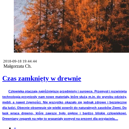
2018-09-18 19:44:44
Małgorzata Ch.
Czas zamknięty w drewnie
Człowieka otaczają najróżniejsze przedmioty i surowce. Przemysł i rozwinięta
technologia przyniosły nam nowe materiały, które służą m.in. do wyrobu odzieży,
mebli, a nawet żywności. Nie wszystko okazało się jednak zdrowe i bezpieczne
dla ludzi. Obecnie obserwuje się wielki powrót do naturalnych zasobów Ziemi. Do
łask wraca drewno, które zawsze było piękne i bardzo bliskie człowiekowi.
Drewniany zegarek na rękę to wspaniały pomysł na prezent dla przyjaciela....
«