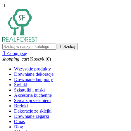


Szukaj

Zaloguj się
shopping_cart
Koszyk
(0)
Wszystkie produkty
Drewniane dekoracje
Drewniane lampiony
Świnki
Szkatułki i miski
Akcesoria kuchenne
Serca z przesłaniem
Breloki
Dekoracje ze sklejki
Drewniane zegarki
O nas
Blog