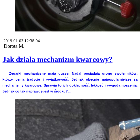
2019-01-03 12:38:04
Dorota M.
Jak działa mechanizm kwarcowy?
Zegarki mechaniczne mają duszę. Nadal posiadają grono zwolenników,
którzy cenią tradycję i wyjątkowość. Jednak obecnie najpopularniejsze są
mechanizmy kwarcowe. Sprawia to ich dokładność, lekkość i wygoda noszenia.
Jednak co tak naprawdę jest w środku?...