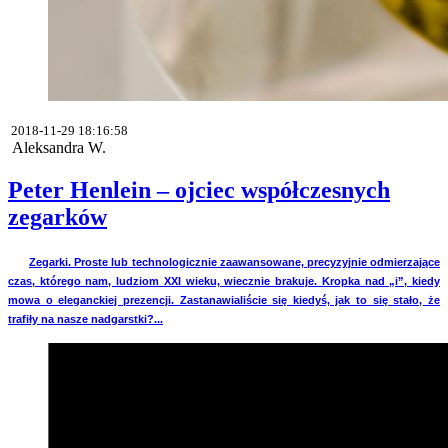
2018-11-29 18:16:58
Aleksandra W.
Peter Henlein – ojciec współczesnych
zegarków
Zegarki. Proste lub technologicznie zaawansowane, precyzyjnie odmierzające
czas, którego nam, ludziom XXI wieku, wiecznie brakuje. Kropka nad „i”, kiedy
mowa o eleganckiej prezencji. Zastanawialiście się kiedyś, jak to się stało, że
trafiły na nasze nadgarstki?...