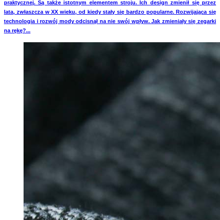
praktycznej. Są także istotnym elementem stroju. Ich design zmienił się przez
lata, zwłaszcza w XX wieku, od kiedy stały się bardzo popularne. Rozwijająca się
technologia i rozwój mody odcisnął na nie swój wpływ. Jak zmieniały się zegarki
na rękę?...