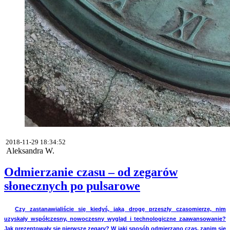
2018-11-29 18:34:52
Aleksandra W.
Odmierzanie czasu – od zegarów
słonecznych po pulsarowe
Czy zastanawialiście się kiedyś, jaką drogę przeszły czasomierze, nim
uzyskały współczesny, nowoczesny wygląd i technologiczne zaawansowanie?
Jak prezentowały się pierwsze zegary? W jaki sposób odmierzano czas, zanim się