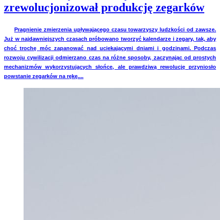
zrewolucjonizował produkcję zegarków
Pragnienie zmierzenia upływającego czasu towarzyszy ludzkości od zawsze.
Już w najdawniejszych czasach próbowano tworzyć kalendarze i zegary, tak, aby
choć trochę móc zapanować nad uciekającymi dniami i godzinami. Podczas
rozwoju cywilizacji odmierzano czas na różne sposoby, zaczynając od prostych
mechanizmów wykorzystujących słońce, ale prawdziwą rewolucję przyniosło
powstanie zegarków na rękę....