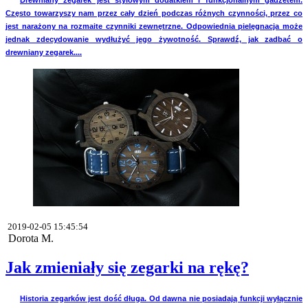
Drewniany zegarek jest stylowym dodatkiem i funkcjonalnym gadżetem.
Często towarzyszy nam przez cały dzień podczas różnych czynności, przez co
jest narażony na rozmaite czynniki zewnętrzne. Odpowiednia pielęgnacja może
jednak zdecydowanie wydłużyć jego żywotność. Sprawdź, jak zadbać o
drewniany zegarek....
2019-02-05 15:45:54
Dorota M.
Jak zmieniały się zegarki na rękę?
Historia zegarków jest dość długa. Od dawna nie posiadają funkcji wyłącznie