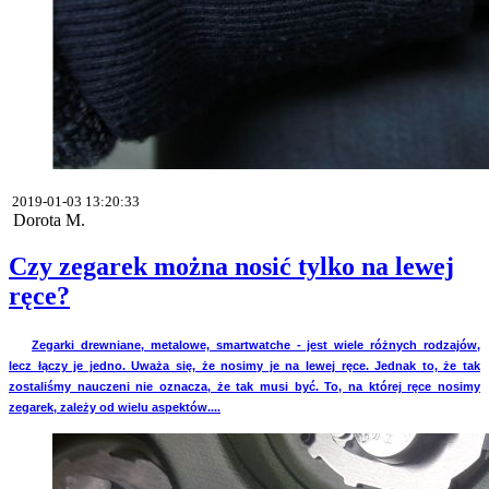
2019-01-03 13:20:33
Dorota M.
Czy zegarek można nosić tylko na lewej
ręce?
Zegarki drewniane, metalowe, smartwatche - jest wiele różnych rodzajów,
lecz łączy je jedno. Uważa się, że nosimy je na lewej ręce. Jednak to, że tak
zostaliśmy nauczeni nie oznacza, że tak musi być. To, na której ręce nosimy
zegarek, zależy od wielu aspektów....