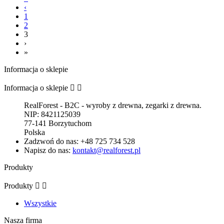
‹
1
2
3
›
»
Informacja o sklepie
Informacja o sklepie


RealForest - B2C - wyroby z drewna, zegarki z drewna.
NIP: 8421125039
77-141 Borzytuchom
Polska
Zadzwoń do nas:
+48 725 734 528
Napisz do nas:
kontakt@realforest.pl
Produkty
Produkty


Wszystkie
Nasza firma